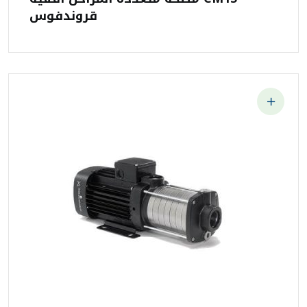
قروندفوس