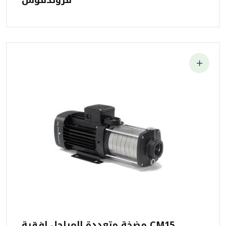
قروندفوس
مضخة متعددة المراحل افقية CM15