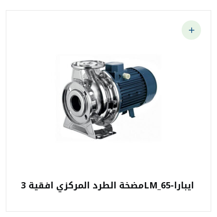
مضخة الطرد المركزي افقية 3LM_65-ايبارا