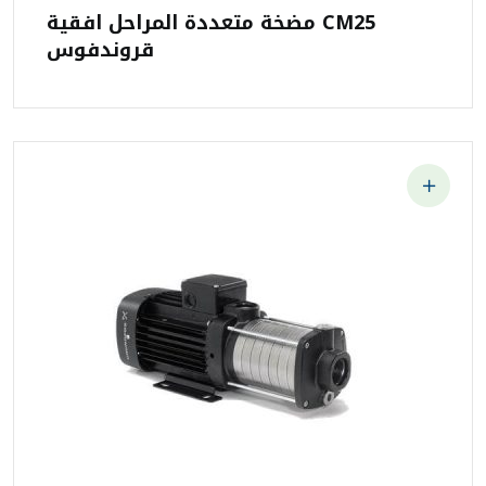
مضخة متعددة المراحل افقية CM25
قروندفوس