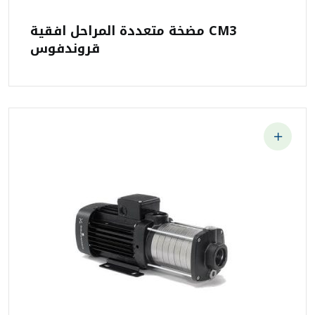
مضخة متعددة المراحل افقية CM3
قروندفوس