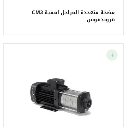
مضخة متعددة المراحل افقية CM3
قروندفوس