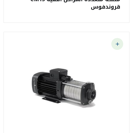
قروندفوس