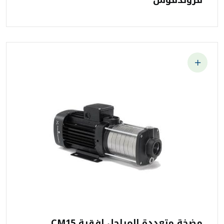
قروندفوس
مضخة متعددة المراحل افقية CM15