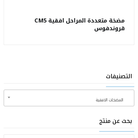
مضخة متعددة المراحل افقية CM5
قروندفوس
التصنيفات
المضخات الافقية
×
بحث عن منتج