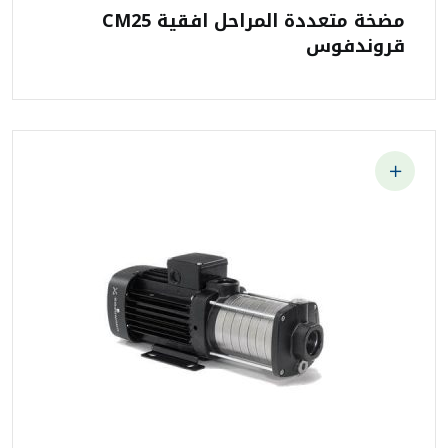
مضخة متعددة المراحل افقية CM25
قروندفوس