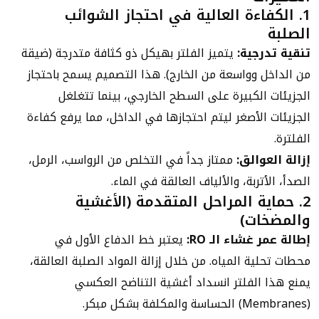
1. الكفاءة العالية في احتجاز الشوائب
الصلبة
تنقية تدرجية:
يتميز الفلتر بهيكل ذو كثافة متدرجة (ضيقة
من الداخل وواسعة من الخارج). هذا التصميم يسمح باحتجاز
الجزيئات الكبيرة على السطح الخارجي، بينما تتغلغل
الجزيئات الأصغر ليتم احتجازها في الداخل، مما يرفع كفاءة
الفلترة.
إزالة العوالق:
ممتاز جداً في التخلص من الرواسب، الرمل،
الصدأ، الأتربة، والألياف العالقة في الماء.
2. حماية المراحل المتقدمة (الأغشية
والمضخات)
إطالة عمر غشاء الـ RO:
يعتبر خط الدفاع الأول في
محطات تحلية المياه. من خلال إزالة المواد الصلبة العالقة،
يمنع هذا الفلتر انسداد أغشية التناضح العكسي
(Membranes) الحساسة والمكلفة بشكل مبكر.