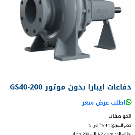
دفاعات ايبارا بدون موتور GS40-200
اطلب عرض سعر
المواصفات
حجم التفريغ: 1 1/4″ إلى 5″
نطاق القدرة: من 1/2 إلى 200 حصان