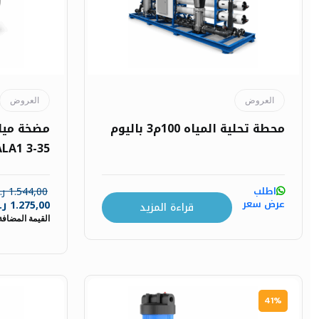
العروض
العروض
محطة تحلية المياه 100م3 باليوم
SCALA1 3-35 قرو
اطلب
1.544,00
ر
عرض سعر
1.275,00
ر
قراءة المزيد
القيمة المضافة
41%