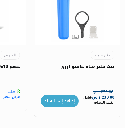
فلاتر جامبو
العروض
بيت فلتر مياه جامبو ازرق
خصم 10% على غطاسات الآبار
250,00
ر.س
اطلب
عرض سعر
230,00
ر.س
شامل
إضافة إلى السلة
القيمة المضافة