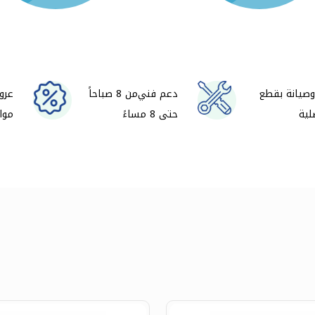
صيانة بقطع
دعم فني من 8 صباحاً
عرو
لية
حتى 8 مساءً
موا