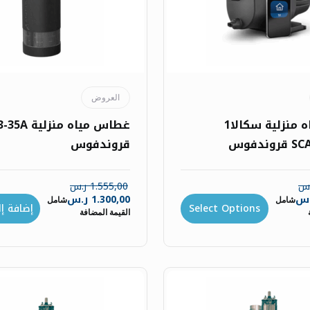
العروض
مضخة مياه منزلية سكالا1
غطاس مياه منزلي
ندفوس
قروندفوس
.س
1.555,00
ر.س
.س
1.300,00
ر.س
شامل
شامل
Select Options
إضافة إ
القيمة المضافة