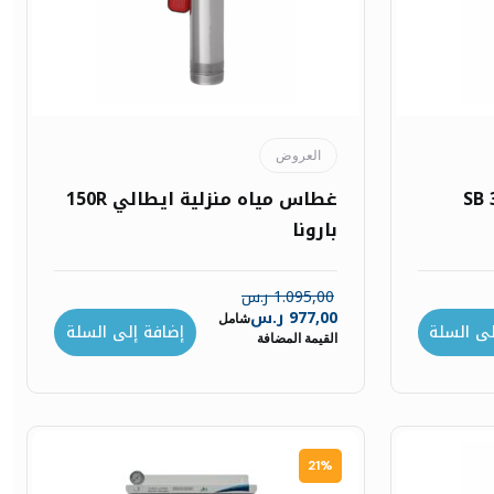
العروض
ة SB 3-35A
غطاس مياه منزلية ايطالي 150R
بارونا
1.095,00
ر.س
977,00
ر.س
شامل
لى السلة
إضافة إلى السلة
القيمة المضافة
21%