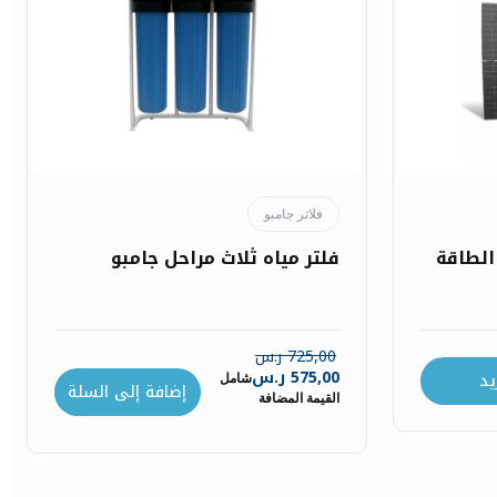
فلاتر جامبو
 الطاقة
فلتر مياه ثلاث مراحل جامبو
725,00
ر.س
575,00
ر.س
يد
شامل
إضافة إلى السلة
القيمة المضافة