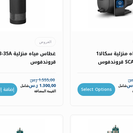
العروض
مضخة مياه منزلية سكالا1
غطاس مياه منزلي
ندفوس
قروندفوس
.س
1.555,00
ر.س
.س
1.300,00
ر.س
شامل
شامل
Select Options
إضافة إ
القيمة المضافة