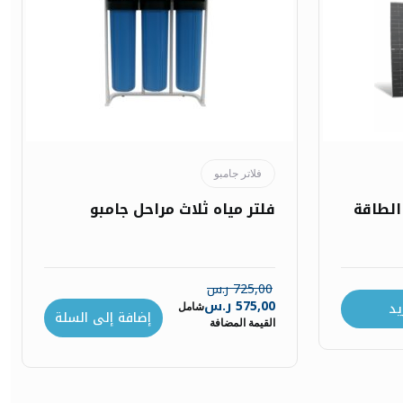
فلاتر جامبو
 الطاقة
فلتر مياه ثلاث مراحل جامبو
725,00
ر.س
575,00
ر.س
يد
شامل
إضافة إلى السلة
القيمة المضافة