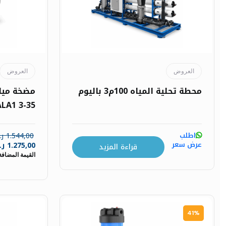
العروض
العروض
محطة تحلية المياه 100م3 باليوم
SCALA1 3-35 قرو
اطلب
1.544,00
ر
عرض سعر
1.275,00
ر
قراءة المزيد
القيمة المضافة
41%