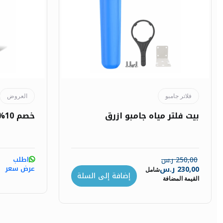
فلاتر جامبو
العروض
بيت فلتر مياه جامبو ازرق
خصم 10% على غطاسات الآبار
250,00
ر.س
اطلب
عرض سعر
230,00
ر.س
شامل
إضافة إلى السلة
القيمة المضافة