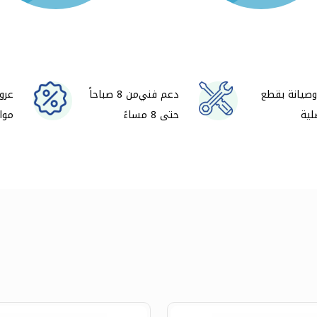
صيانة بقطع
دعم فني من 8 صباحاً
عرو
لية
حتى 8 مساءً
موا