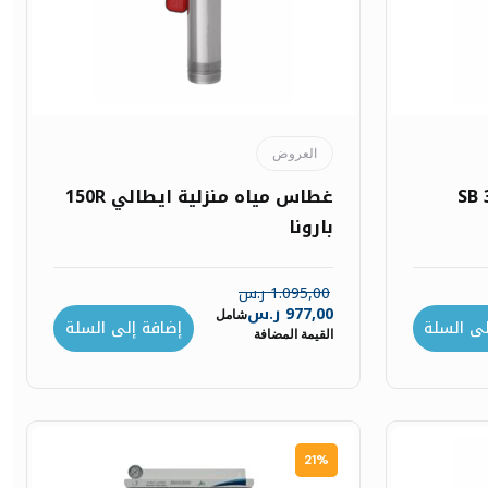
العروض
ة SB 3-35A
غطاس مياه منزلية ايطالي 150R
بارونا
1.095,00
ر.س
977,00
ر.س
شامل
لى السلة
إضافة إلى السلة
القيمة المضافة
21%